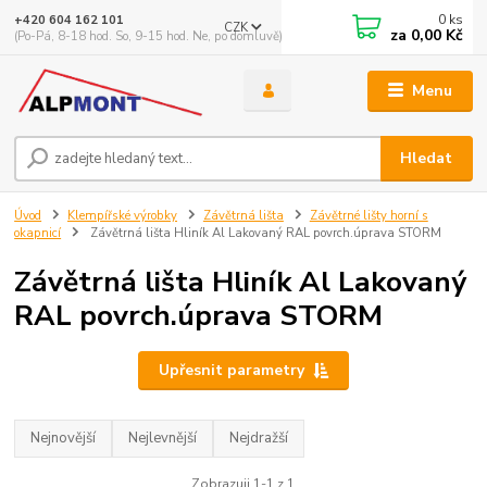
0
ks
+420 604 162 101
CZK
za
0,00 Kč
(Po-Pá, 8-18 hod. So, 9-15 hod. Ne, po domluvě)
Menu
Hledat
Úvod
Klempířské výrobky
Závětrná lišta
Závětrné lišty horní s
okapnicí
Závětrná lišta Hliník Al Lakovaný RAL povrch.úprava STORM
Závětrná lišta Hliník Al Lakovaný
RAL povrch.úprava STORM
Upřesnit parametry
Nejnovější
Nejlevnější
Nejdražší
Zobrazuji 1-1 z 1