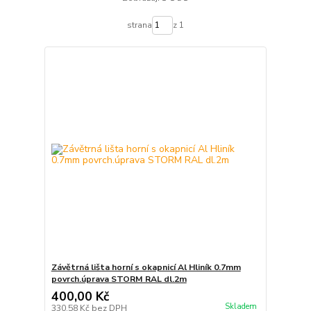
strana
z 1
Závětrná lišta horní s okapnicí Al Hliník 0.7mm
povrch.úprava STORM RAL dl.2m
400,00 Kč
Skladem
330,58 Kč
bez DPH