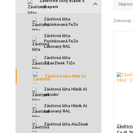
Závětrné lišty klasik s
Nejnově
odkapem
Závětrná lišta
Zobrazuji 
Pozinkovaná FeZn
Závětrná lišta
Pozinkovaná FeZn
Lakovaný RAL
Závětrná lišta
TitanZinek TiZn
Závětrná lišta Měď Cu
Závětrná lišta Hliník Al
přírodní
Závětrná lišta Hliník Al
Lakovaný RAL
Závětrná lišta AluZinek
Závětrn
Cu dl.2