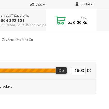
Přihlášení
CZK
 si rady? Zavolejte.
0
ks
 604 162 101
za
0,00 Kč
, 8-18 hod. So, 9-15 hod. Ne, po domluvě)
Závětrná lišta Měď Cu
Do
Kč
produkt