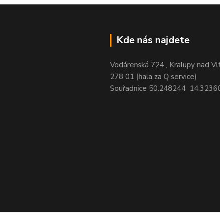
Kde nás najdete
Vodárenská 724 , Kralupy nad Vl
278 01 (hala za Q service)
Souřadnice 50.248244 14.3236