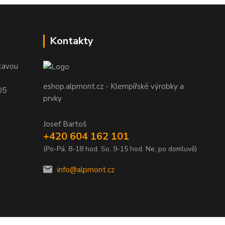
Kontakty
tavou
eshop.alpmont.cz - Klempířské výrobky a
05
prvky
Josef Bartoš
+420 604 162 101
(Po-Pá, 8-18 hod. So, 9-15 hod. Ne, po domluvě)
info@alpmont.cz