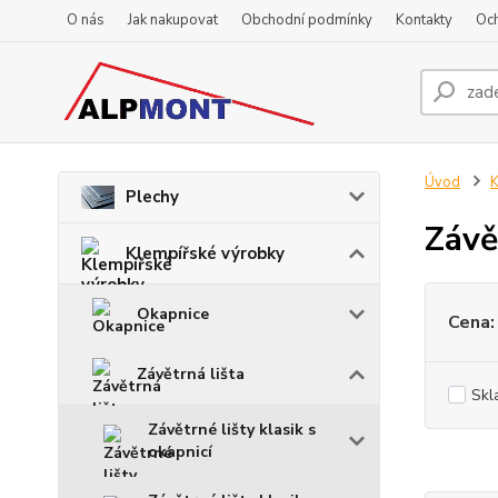
O nás
Jak nakupovat
Obchodní podmínky
Kontakty
Oc
Úvod
K
Plechy
Závě
Klempířské výrobky
Okapnice
Cena:
Závětrná lišta
Skl
Závětrné lišty klasik s
okapnicí