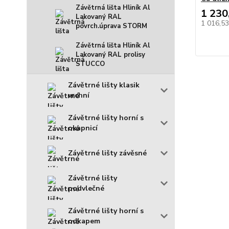
Závětrná lišta Hliník Al
1 230
Lakovaný RAL
1 016,5
povrch.úprava STORM
Závětrná lišta Hliník Al
Lakovaný RAL prolisy
STUCCO
Závětrné lišty klasik
vrchní
Závětrné lišty horní s
okapnicí
Závětrné lišty závěsné
Závětrné lišty
podvlečné
Závětrné lišty horní s
odkapem