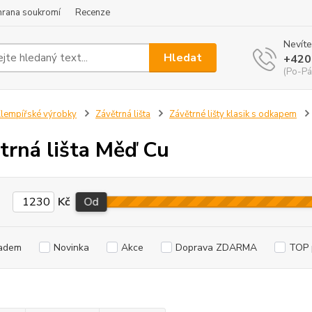
hrana soukromí
Recenze
Nevíte
Hledat
+420
(Po-Pá
lempířské výrobky
Závětrná lišta
Závětrné lišty klasik s odkapem
trná lišta Měď Cu
Kč
Od
adem
Novinka
Akce
Doprava ZDARMA
TOP 