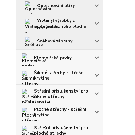
Oplechování atiky
Viplanyl,výrobky z
poplastovaného plechu
Sněhové zábrany
Klempířské prvky
Šikmé střechy - střešní
krytina
Střešní příslušenství pro
šikmé střechy
Ploché střechy - střešní
krytina
Střešní příslušenství pro
ploché střechy