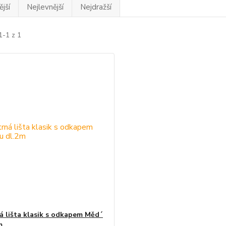
jší
Nejlevnější
Nejdražší
1-1 z 1
á lišta klasik s odkapem Měd´
m