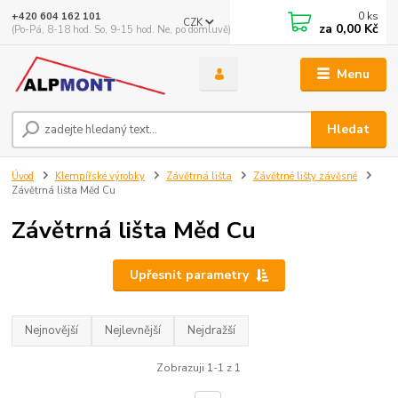
0
ks
+420 604 162 101
CZK
za
0,00 Kč
(Po-Pá, 8-18 hod. So, 9-15 hod. Ne, po domluvě)
Menu
Hledat
Úvod
Klempířské výrobky
Závětrná lišta
Závětrné lišty závěsné
Závětrná lišta Měd Cu
Závětrná lišta Měd Cu
Upřesnit parametry
Nejnovější
Nejlevnější
Nejdražší
Zobrazuji 1-1 z 1