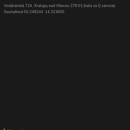
Vodárenská 724 , Kralupy nad Vltavou 278 01 (hala za Q service)
Souřadnice 50.248244 14.323605