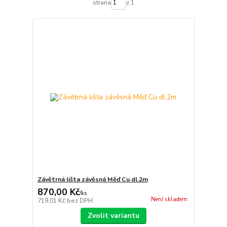
strana
z 1
Závětrná lišta závěsná Měď Cu dl.2m
870,00 Kč
/
ks
Není skladem
719,01 Kč
bez DPH
Zvolit variantu