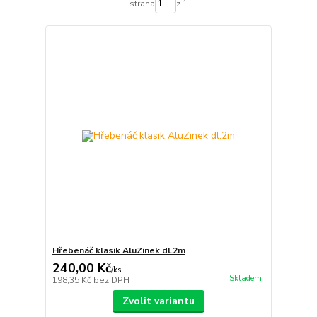
strana
z 1
Hřebenáč klasik AluZinek dl.2m
240,00 Kč
/
ks
Skladem
198,35 Kč
bez DPH
Zvolit variantu