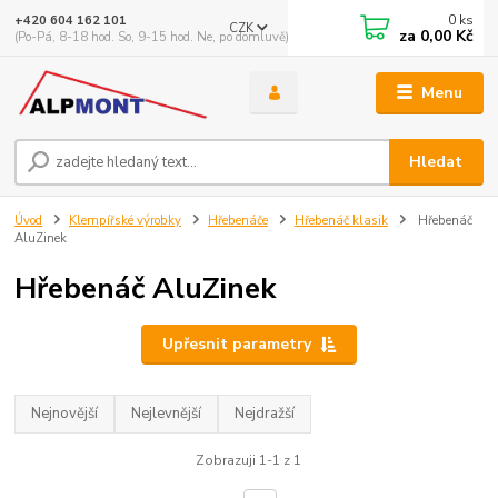
0
ks
+420 604 162 101
CZK
za
0,00 Kč
(Po-Pá, 8-18 hod. So, 9-15 hod. Ne, po domluvě)
Menu
Hledat
Úvod
Klempířské výrobky
Hřebenáče
Hřebenáč klasik
Hřebenáč
AluZinek
Hřebenáč AluZinek
Upřesnit parametry
Nejnovější
Nejlevnější
Nejdražší
Zobrazuji 1-1 z 1