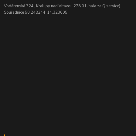
Vodárenská 724 , Kralupy nad Vltavou 278 01 (hala za Q service)
Souřadnice 50.248244 14.323605