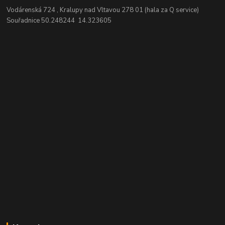
Vodárenská 724 , Kralupy nad Vltavou 278 01 (hala za Q service)
Souřadnice 50.248244 14.323605