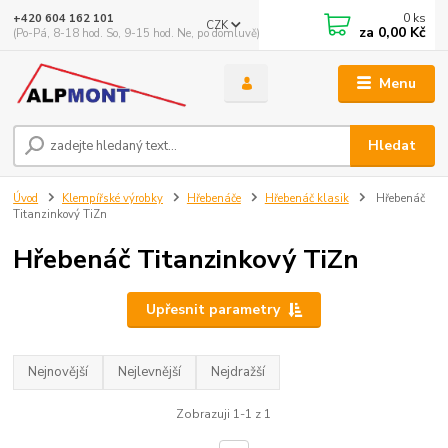
0
ks
+420 604 162 101
CZK
za
0,00 Kč
(Po-Pá, 8-18 hod. So, 9-15 hod. Ne, po domluvě)
Menu
Hledat
Úvod
Klempířské výrobky
Hřebenáče
Hřebenáč klasik
Hřebenáč
Titanzinkový TiZn
Hřebenáč Titanzinkový TiZn
Upřesnit parametry
Nejnovější
Nejlevnější
Nejdražší
Zobrazuji 1-1 z 1