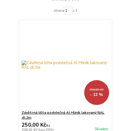
strana
z 1
286,00 Kč
- 13 %
Závětrná lišta podvlečná Al Hliník lakovaný RAL
dl.2m
250,00 Kč
/
ks
Skladem
206,61 Kč
bez DPH