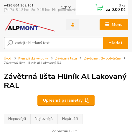
0
ks
+420 604 162 101
CZK
za
0,00 Kč
(Po-Pá, 8-18 hod. So, 9-15 hod. Ne, po domluvě)
Menu
Hledat
Úvod
Klempířské výrobky
Závětrná lišta
Závětrné lišty podvlečné
Závětrná lišta Hliník Al Lakovaný RAL
Závětrná lišta Hliník Al Lakovaný
RAL
Upřesnit parametry
Nejnovější
Nejlevnější
Nejdražší
Zobrazuji 1-1 z 1