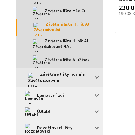
230,0
Závětrná lišta Měd Cu
190,08 
Závětrná lišta Hliník Al
přírodní
Závětrná lišta Hliník Al
Lakovaný RAL
Závětrná lišta AluZinek
Závětrné lišty horní s
odkapem
Lemování zdí
Úžlabí
Rozdělovací lišty