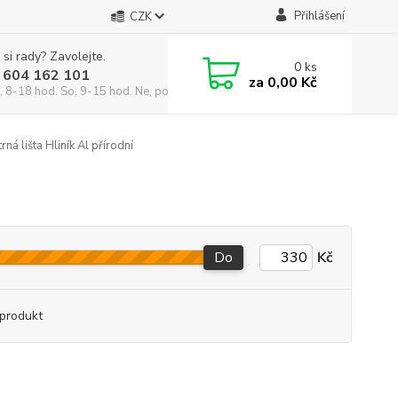
Přihlášení
CZK
 si rady? Zavolejte.
0
ks
 604 162 101
za
0,00 Kč
, 8-18 hod. So, 9-15 hod. Ne, po domluvě)
ná lišta Hliník Al přírodní
Do
Kč
produkt