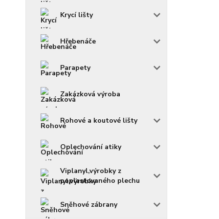
Krycí lišty
Hřebenáče
Parapety
Zakázková výroba
Rohové a koutové lišty
Oplechování atiky
Viplanyl,výrobky z
poplastovaného plechu
Sněhové zábrany