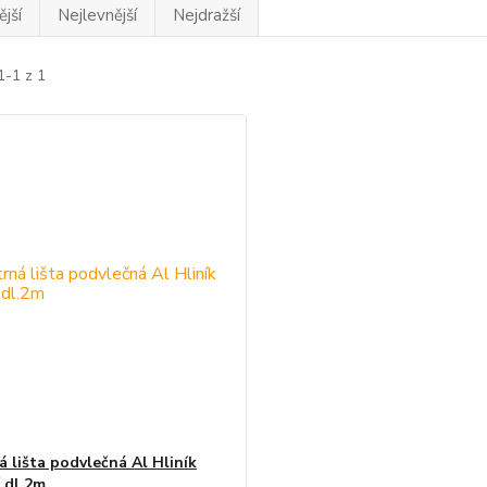
jší
Nejlevnější
Nejdražší
1-1 z 1
á lišta podvlečná Al Hliník
í dl.2m