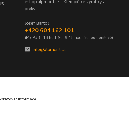
eshop.alpmont.cz - Klempířské výrobky a
05
prvky
Josef Bartoš
+420 604 162 101
(Po-Pá, 8-18 hod. So, 9-15 hod. Ne, po domluvě)
info@alpmont.cz
obrazovat informace