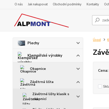
O nás
Jak nakupovat
Obchodní podmínky
Kontakty
Oc
Úvod
K
Plechy
Závě
Klempířské výrobky
Okapnice
Cena:
Závětrná lišta
Skl
Závětrné lišty klasik s
okapnicí