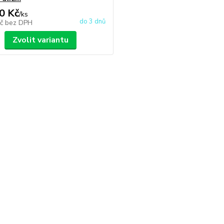
0 Kč
/
ks
do 3 dnů
Kč
bez DPH
Zvolit variantu