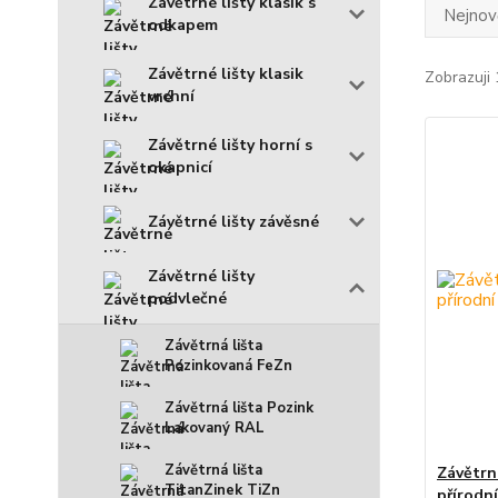
Závětrné lišty klasik s
Nejnově
odkapem
Závětrné lišty klasik
Zobrazuji 
vrchní
Závětrné lišty horní s
okapnicí
Závětrné lišty závěsné
Závětrné lišty
podvlečné
Závětrná lišta
Pozinkovaná FeZn
Závětrná lišta Pozink
Lakovaný RAL
Závětrná lišta
Závětrn
TitanZinek TiZn
přírodn