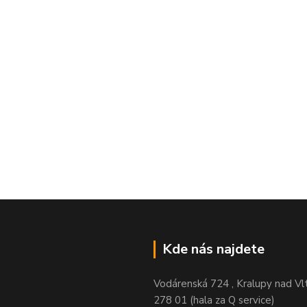
Kde nás najdete
Vodárenská 724 , Kralupy nad Vl
278 01 (hala za Q service)