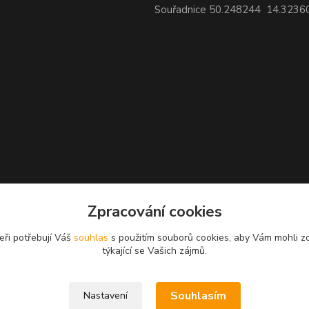
Souřadnice 50.248244 14.3236
Zpracování cookies
eři potřebují Váš
souhlas
s použitím souborů cookies, aby Vám mohli z
týkající se Vašich zájmů.
Souhlasím
Nastavení