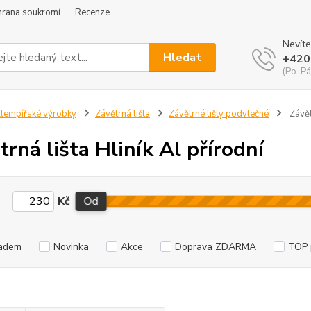
hrana soukromí
Recenze
Nevíte
Hledat
+420
(Po-Pá
lempířské výrobky
Závětrná lišta
Závětrné lišty podvlečné
Závětr
trná lišta Hliník Al přírodní
Kč
Od
adem
Novinka
Akce
Doprava ZDARMA
TOP 