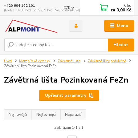
0
ks
+420 604 162 101
CZK
za
0,00 Kč
(Po-Pá, 8-18 hod. So, 9-15 hod. Ne, po domluvě)
Menu
Hledat
Úvod
Klempířské výrobky
Závětrná lišta
Závětrné lišty podvlečné
Závětrná lišta Pozinkovaná FeZn
Závětrná lišta Pozinkovaná FeZn
Upřesnit parametry
Nejnovější
Nejlevnější
Nejdražší
Zobrazuji 1-1 z 1