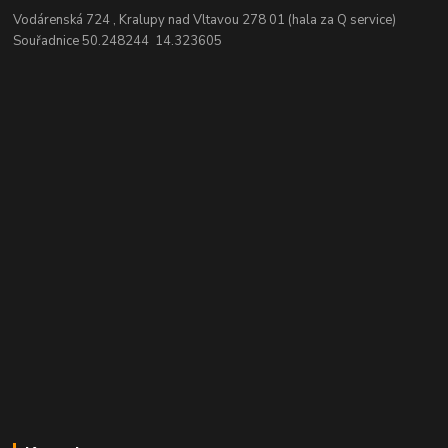
Vodárenská 724 , Kralupy nad Vltavou 278 01 (hala za Q service)
Souřadnice 50.248244 14.323605