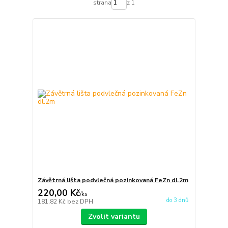
strana
z 1
Závětrná lišta podvlečná pozinkovaná FeZn dl.2m
220,00 Kč
/
ks
do 3 dnů
181,82 Kč
bez DPH
Zvolit variantu